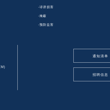
-诽谤损害
-掩蔽
-预防盐害
通知清单
EM)
招聘信息