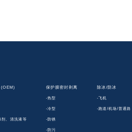
(OEM)
保护膜密封剥离
除冰/防冰
-热型
-飞机
-冷型
-跑道/机场/普通路
涤剂、清洗液等
-防锈
-防污